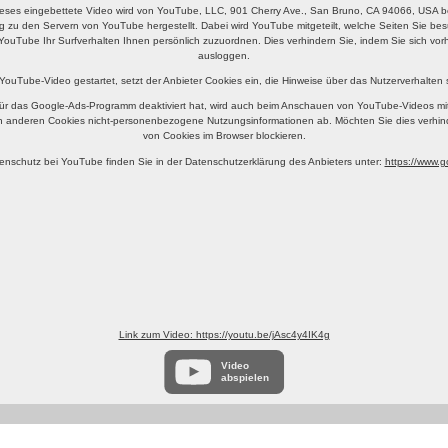
eses eingebettete Video wird von YouTube, LLC, 901 Cherry Ave., San Bruno, CA 94066, USA ber
g zu den Servern von YouTube hergestellt. Dabei wird YouTube mitgeteilt, welche Seiten Sie b
YouTube Ihr Surfverhalten Ihnen persönlich zuzuordnen. Dies verhindern Sie, indem Sie sich v
ausloggen.
 YouTube-Video gestartet, setzt der Anbieter Cookies ein, die Hinweise über das Nutzerverhalten
ür das Google-Ads-Programm deaktiviert hat, wird auch beim Anschauen von YouTube-Videos mi
n anderen Cookies nicht-personenbezogene Nutzungsinformationen ab. Möchten Sie dies verhin
von Cookies im Browser blockieren.
enschutz bei YouTube finden Sie in der Datenschutzerklärung des Anbieters unter:
https://www.go
Link zum Video: https://youtu.be/jAsc4y4IK4g
Video
abspielen