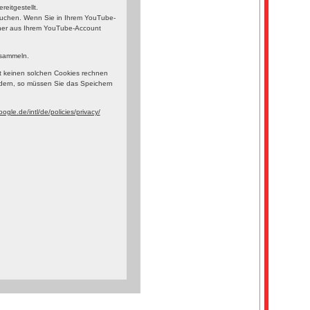
eitgestellt.
esuchen. Wenn Sie in Ihrem YouTube-
orher aus Ihrem YouTube-Account
 sammeln.
t keinen solchen Cookies rechnen
dern, so müssen Sie das Speichern
ogle.de/intl/de/policies/privacy/