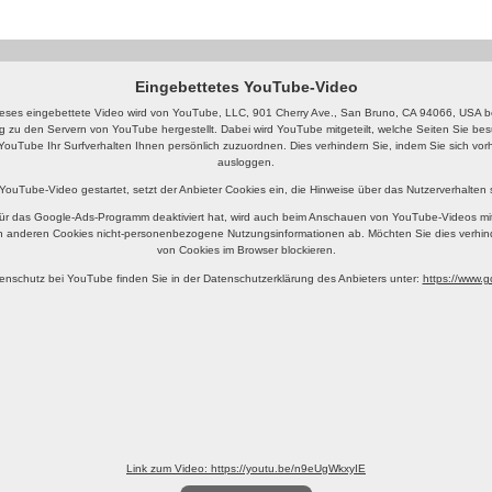
Eingebettetes YouTube-Video
eses eingebettete Video wird von YouTube, LLC, 901 Cherry Ave., San Bruno, CA 94066, USA ber
g zu den Servern von YouTube hergestellt. Dabei wird YouTube mitgeteilt, welche Seiten Sie b
YouTube Ihr Surfverhalten Ihnen persönlich zuzuordnen. Dies verhindern Sie, indem Sie sich v
ausloggen.
 YouTube-Video gestartet, setzt der Anbieter Cookies ein, die Hinweise über das Nutzerverhalten
ür das Google-Ads-Programm deaktiviert hat, wird auch beim Anschauen von YouTube-Videos mi
n anderen Cookies nicht-personenbezogene Nutzungsinformationen ab. Möchten Sie dies verhin
von Cookies im Browser blockieren.
enschutz bei YouTube finden Sie in der Datenschutzerklärung des Anbieters unter:
https://www.go
Link zum Video: https://youtu.be/n9eUgWkxyIE