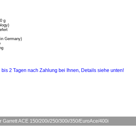
0 g
logy)
efert
 in Germany)
e
ng
 1 bis 2 Tagen nach Zahlung bei Ihnen, Details siehe unten!
 Garrett ACE 150/200i/250/300i/350/EuroAce/400i