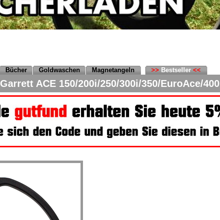
Bücher
Goldwaschen
Magnetangeln
>>
Bestseller
<<
arrett ACE 150/200i/250/300i/350/EuroAce/400