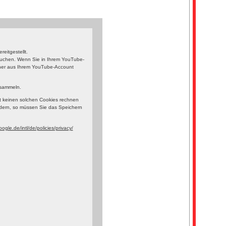
eitgestellt.
esuchen. Wenn Sie in Ihrem YouTube-
orher aus Ihrem YouTube-Account
 sammeln.
t keinen solchen Cookies rechnen
dern, so müssen Sie das Speichern
ogle.de/intl/de/policies/privacy/